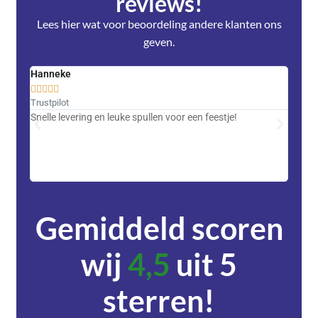
reviews!
Lees hier wat voor beoordeling andere klanten ons
geven.
Hanneke
Saski










Trustpilot
Trustpi
Snelle levering en leuke spullen voor een feestje!
Advent
met DH
zeer v
servic
Gemiddeld scoren
wij
4,5
uit 5
sterren!