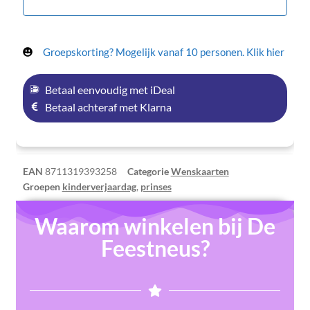
Groepskorting? Mogelijk vanaf 10 personen. Klik hier
Betaal eenvoudig met iDeal
Betaal achteraf met Klarna
EAN
8711319393258
Categorie
Wenskaarten
Groepen
kinderverjaardag
,
prinses
Waarom winkelen bij De
Feestneus?