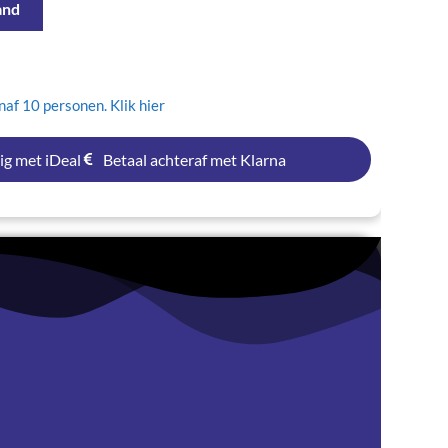
and
af 10 personen. Klik hier
ig met iDeal
Betaal achteraf met Klarna