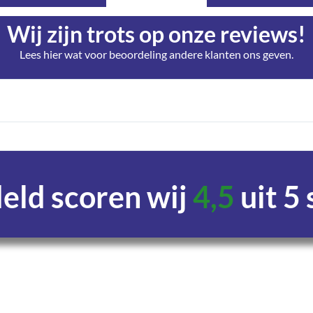
Wij zijn trots op onze reviews!
Lees hier wat voor beoordeling andere klanten ons geven.
ld scoren wij
4,5
uit 5
Uren
Minuten