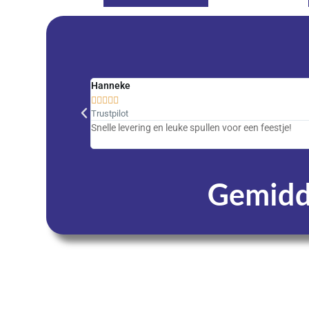
Hanneke





Trustpilot
Snelle levering en leuke spullen voor een feestje!
Gemidde
Dagen