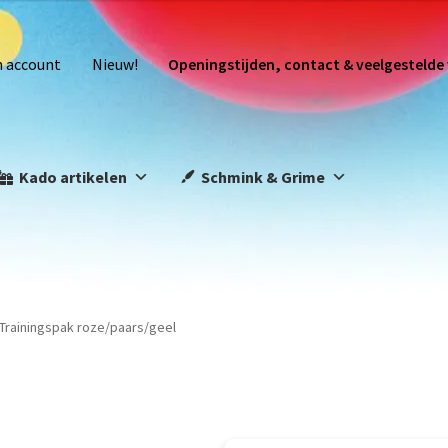
n account
Nieuw!
Openingstijden, contact & veelgestelde
Kado artikelen
Schmink & Grime
Trainingspak roze/paars/geel