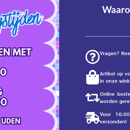
Waarom
Vragen? Neem
Artikel op v
in onze wink
Online best
worden gere
Voor 16:00
verzonden!