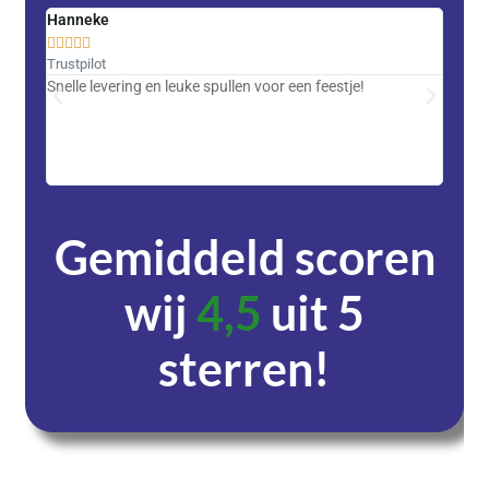
Hanneke
Saski










Trustpilot
Trustpi
Snelle levering en leuke spullen voor een feestje!
Advent
met DH
zeer v
servic
Gemiddeld scoren
wij
4,5
uit 5
sterren!
Dagen
Uren
Minuten
Seconden