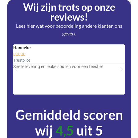
Wij zijn trots op onze
reviews!
Lees hier wat voor beoordeling andere klanten ons
geven.
Hanneke
Saski










Trustpilot
Trustpi
Snelle levering en leuke spullen voor een feestje!
Advent
met DH
zeer v
servic
Gemiddeld scoren
wij
4,5
uit 5