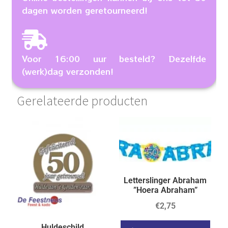
dagen worden geretourneerd!
Voor 16:00 uur besteld? Dezelfde
(werk)dag verzonden!
Gerelateerde producten
Letterslinger Abraham
”Hoera Abraham”
€
2,75
Huldeschild