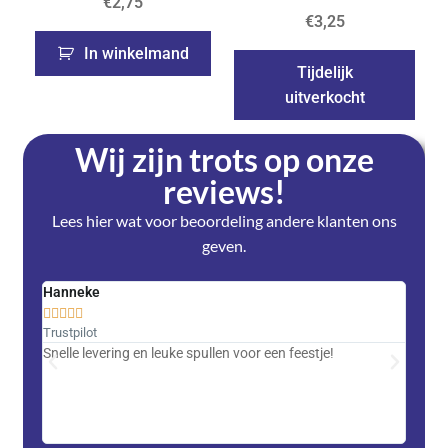
€
2,75
€
3,25
In winkelmand
Tijdelijk
uitverkocht
Wij zijn trots op onze
reviews!
Lees hier wat voor beoordeling andere klanten ons
geven.
Hanneke
Saski










Trustpilot
Trustpi
Snelle levering en leuke spullen voor een feestje!
Advent
met DH
zeer v
servic