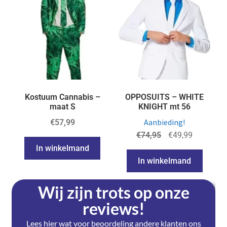
Kostuum Cannabis –
OPPOSUITS – WHITE
maat S
KNIGHT mt 56
Aanbieding!
€
57,99
€
74,95
€
49,99
In winkelmand
In winkelmand
Wij zijn trots op onze
reviews!
Lees hier wat voor beoordeling andere klanten ons