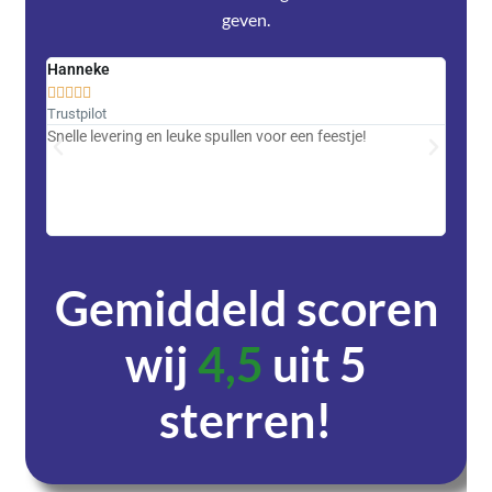
geven.
Hanneke
Saski










Trustpilot
Trustpi
Snelle levering en leuke spullen voor een feestje!
Advent
met DH
zeer v
servic
Gemiddeld scoren
wij
4,5
uit 5
sterren!