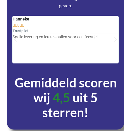
geven.
Hanneke
Saski










Trustpilot
Trustpi
Snelle levering en leuke spullen voor een feestje!
Advent
met DH
zeer v
servic
Gemiddeld scoren
wij
4,5
uit 5
sterren!