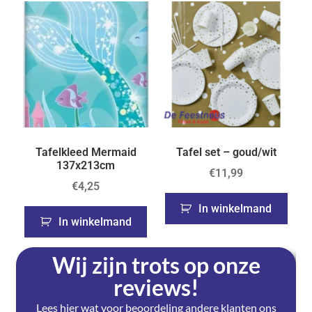
Tafelkleed Mermaid
Tafel set – goud/wit
137x213cm
€
11,99
€
4,25
In winkelmand
In winkelmand
Wij zijn trots op onze
reviews!
Lees hier wat voor beoordeling andere klanten ons