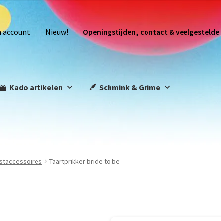
n account
Nieuw!
Openingstijden, contact & veelgestelde
Kado artikelen
Schmink & Grime
staccessoires
Taartprikker bride to be