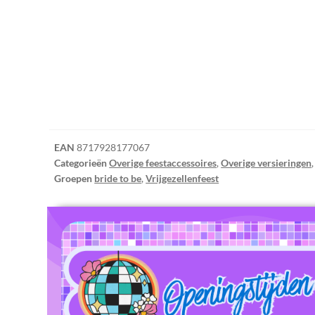
EAN
8717928177067
Categorieën
Overige feestaccessoires
,
Overige versieringen
Groepen
bride to be
,
Vrijgezellenfeest