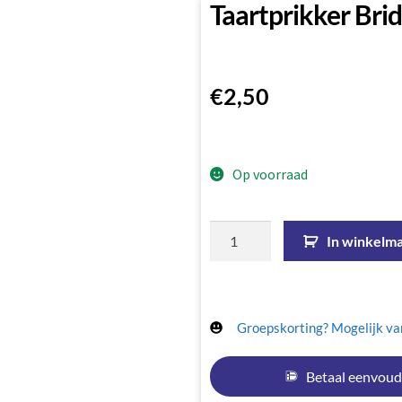
Taartprikker Bri
€
2,50
Op voorraad
In winkelm
Groepskorting? Mogelijk van
Betaal eenvoud