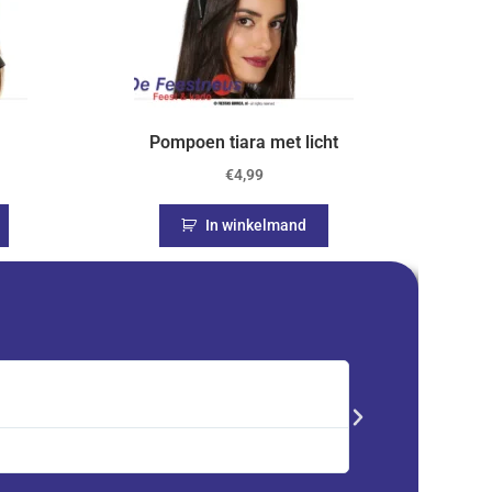
Pompoen tiara met licht
€
4,99
In winkelmand
Saskia





Trustpilot
Advent kalender best
service en zeer tevre