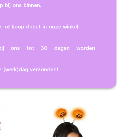
 bij ons binnen.
, of koop direct in onze winkel.
n bij ons tot 30 dagen worden
e (werk)dag verzonden!