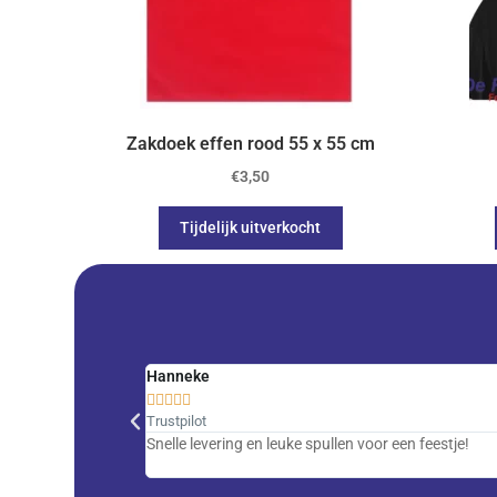
Zakdoek effen rood 55 x 55 cm
€
3,50
Tijdelijk uitverkocht
Hanneke





Trustpilot
Snelle levering en leuke spullen voor een feestje!