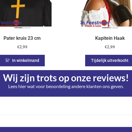
Pater kruis 23 cm
Kapitein Haak
€
2,99
€
2,99
In winkelmand
Tijdelijk uitverkocht
Wij zijn trots op onze reviews!
Lees hier wat voor beoordeling andere klanten ons geven.