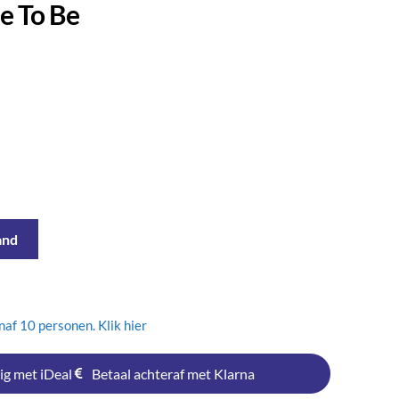
de To Be
and
af 10 personen. Klik hier
ig met iDeal
Betaal achteraf met Klarna