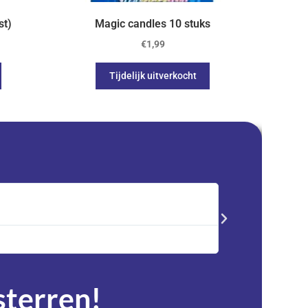
st)
Magic candles 10 stuks
€
1,99
Tijdelijk uitverkocht
Saskia





Trustpilot
Advent kalender best
service en zeer tevre
 sterren!