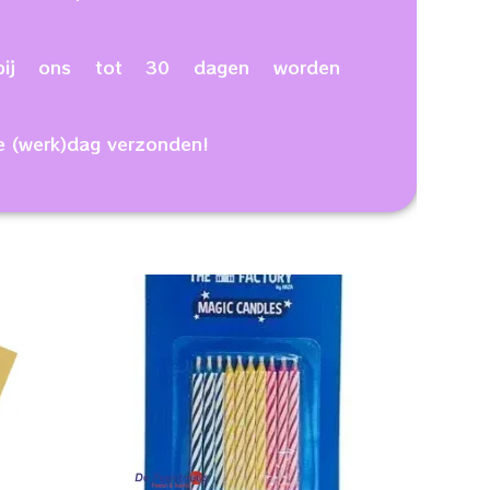
n bij ons tot 30 dagen worden
e (werk)dag verzonden!