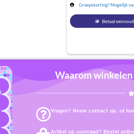
Groepskorting? Mogelijk van
Betaal eenvoud
Waarom winkelen b
Vragen? Neem contact op, of loop
Artikel op voorraad? Bestel online