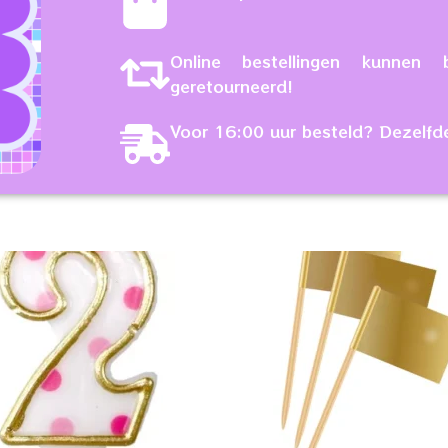
Online bestellingen kunne
geretourneerd!
Voor 16:00 uur besteld? Dezelfd