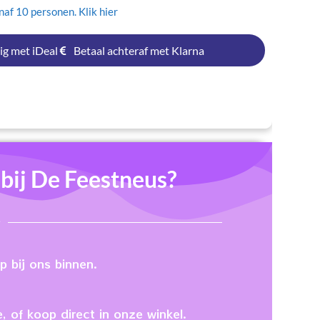
af 10 personen. Klik hier
ig met iDeal
Betaal achteraf met Klarna
ij De Feestneus?
 bij ons binnen.
, of koop direct in onze winkel.