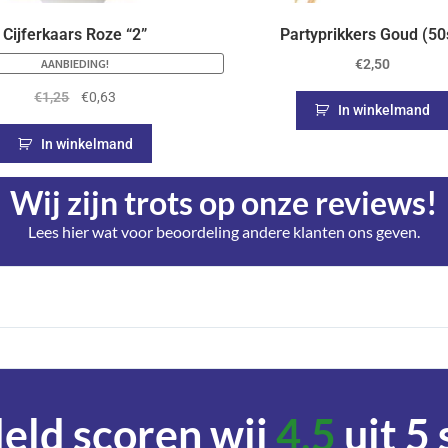
Cijferkaars Roze “2”
Partyprikkers Goud (50
AANBIEDING!
€
2,50
€
1,25
€
0,63
In winkelmand
In winkelmand
Wij zijn trots op onze reviews!
Lees hier wat voor beoordeling andere klanten ons geven.
ld scoren wij
4,5
uit 5