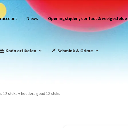
n account
Nieuw!
Openingstijden, contact & veelgestelde
Kado artikelen
Schmink & Grime
es 12 stuks + houders goud 12 stuks