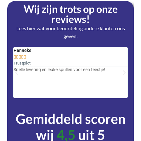
Wij zijn trots op onze
reviews!
Lees hier wat voor beoordeling andere klanten ons
geven.
Hanneke
Saski










Trustpilot
Trustpi
Snelle levering en leuke spullen voor een feestje!
Advent
met DH
zeer v
servic
Gemiddeld scoren
wij
4,5
uit 5