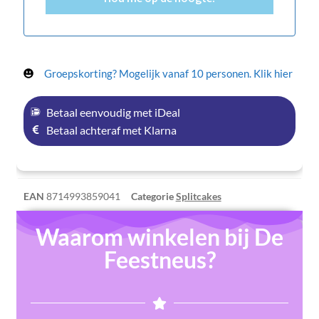
Groepskorting? Mogelijk vanaf 10 personen. Klik hier
Betaal eenvoudig met iDeal
Betaal achteraf met Klarna
EAN
8714993859041
Categorie
Splitcakes
Waarom winkelen bij De
Feestneus?