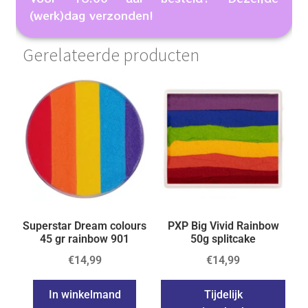
(werk)dag verzonden!
Gerelateerde producten
Superstar Dream colours
PXP Big Vivid Rainbow
45 gr rainbow 901
50g splitcake
€
14,99
€
14,99
In winkelmand
Tijdelijk