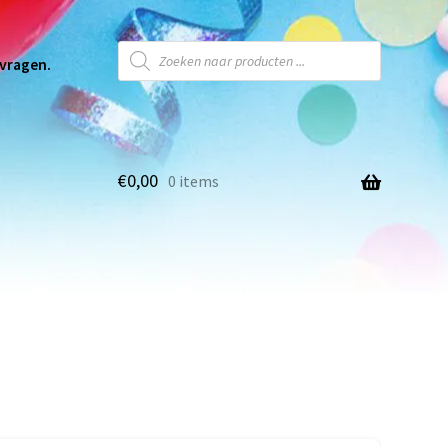
 vragen.
€
0,00
0 items