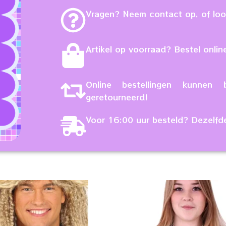
Vragen? Neem contact op, of loop
Artikel op voorraad? Bestel online
Online bestellingen kunne
geretourneerd!
Voor 16:00 uur besteld? Dezelfd