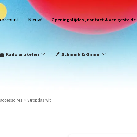
n account
Nieuw!
Openingstijden, contact & veelgestelde
Kado artikelen
Schmink & Grime
s accessoires
Stropdas wit