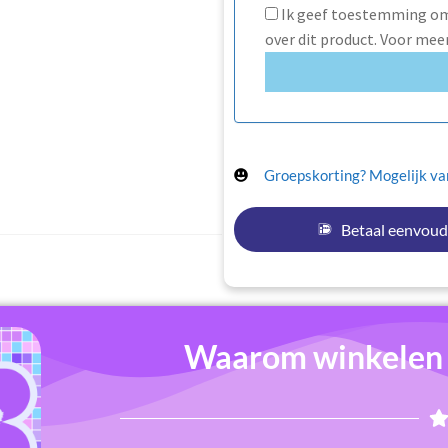
Ik geef toestemming om 
over dit product. Voor mee
Groepskorting? Mogelijk van
Betaal eenvoud
Waarom winkelen b