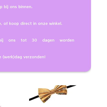
 bij ons binnen.
, of koop direct in onze winkel.
n bij ons tot 30 dagen worden
e (werk)dag verzonden!