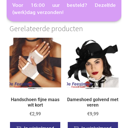
Voor 16:00 uur besteld? Dezelfde
(werk)dag verzonden!
Gerelateerde producten
Handschoen fijne maas
Dameshoed golvend met
wit kort
veren
€
2,99
€
9,99