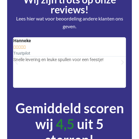
reviews!
Lees hier wat voor beoordeling andere klanten ons
geven.
Hanneke
Saski










Trustpilot
Trustpi
Snelle levering en leuke spullen voor een feestje!
Advent
met DH
zeer v
servic
Gemiddeld scoren
wij
4,5
uit 5