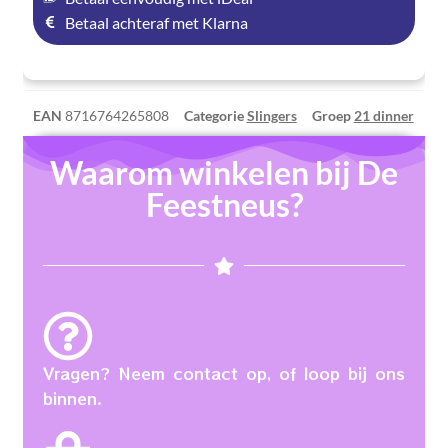
Betaal achteraf met Klarna
EAN
8716764265808
Categorie
Slingers
Groep
21 dinner
Waarom winkelen bij De
Feestneus?
Vragen? Neem contact op, of loop bij ons
binnen.