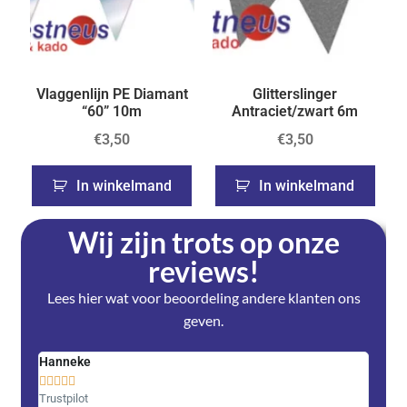
Vlaggenlijn PE Diamant
Glitterslinger
“60” 10m
Antraciet/zwart 6m
€
3,50
€
3,50
In winkelmand
In winkelmand
Wij zijn trots op onze
reviews!
Lees hier wat voor beoordeling andere klanten ons
geven.
Hanneke
Saski










Trustpilot
Trustpi