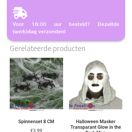
Voor 16:00 uur besteld? Dezelfde
(werk)dag verzonden!
Gerelateerde producten
Spinnenset 8 CM
Halloween Masker
Transparant Glow in the
€
3,99