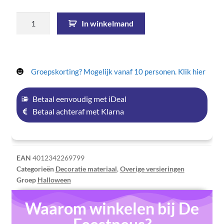
In winkelmand
Groepskorting? Mogelijk vanaf 10 personen. Klik hier
Betaal eenvoudig met iDeal
Betaal achteraf met Klarna
EAN
4012342269799
Categorieën
Decoratie materiaal
,
Overige versieringen
Groep
Halloween
Waarom winkelen bij De