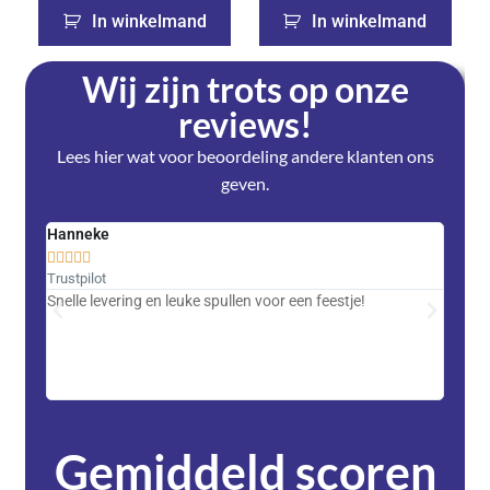
In winkelmand
In winkelmand
Wij zijn trots op onze
reviews!
Lees hier wat voor beoordeling andere klanten ons
geven.
Hanneke
Saski










Trustpilot
Trustpi
Snelle levering en leuke spullen voor een feestje!
Advent
met DH
zeer v
servic
Gemiddeld scoren