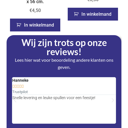
x 56 cm.
€
4,50
In winkelmand
In winkelmand
Wij zijn trots op onze
reviews!
Lees hier wat voor beoordeling andere klanten ons
geven.
Hanneke
Saski










Trustpilot
Trustpi
Snelle levering en leuke spullen voor een feestje!
Advent
met DH
zeer v
servic