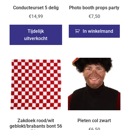
Conducteurset 5 delig
Photo booth props party
€
14,99
€
7,50
Tijdelijk
In winkelmand
uitverkocht
Zakdoek rood/wit
Pieten col zwart
geblokt/brabants bont 56
€
6,50