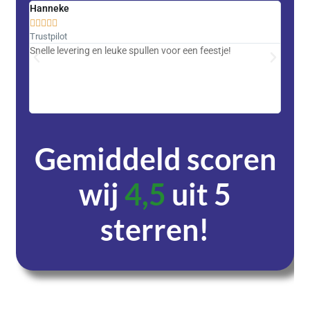
Hanneke
Saski










Trustpilot
Trustpi
Snelle levering en leuke spullen voor een feestje!
Advent
met DH
zeer v
servic
Gemiddeld scoren
wij
4,5
uit 5
sterren!
Dagen
Uren
Minuten
Seconden