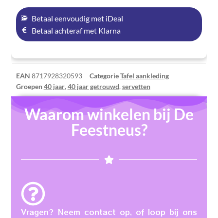
Betaal eenvoudig met iDeal
Betaal achteraf met Klarna
EAN
8717928320593
Categorie
Tafel aankleding
Groepen
40 jaar
,
40 jaar getrouwd
,
servetten
Waarom winkelen bij De
Feestneus?
Vragen? Neem contact op, of loop bij ons