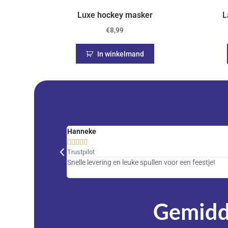
Luxe hockey masker
L
€
8,99
In winkelmand
Hanneke





Trustpilot
Snelle levering en leuke spullen voor een feestje!
Gemidde