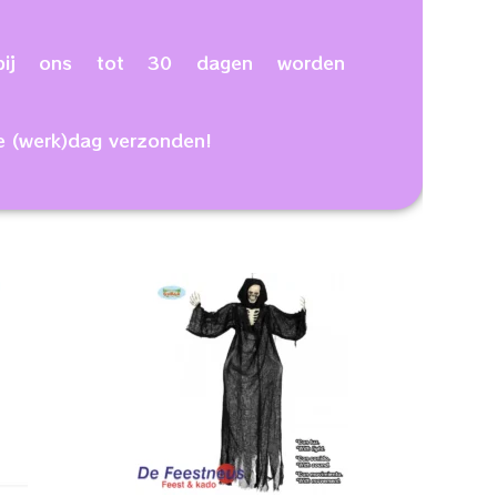
n bij ons tot 30 dagen worden
e (werk)dag verzonden!