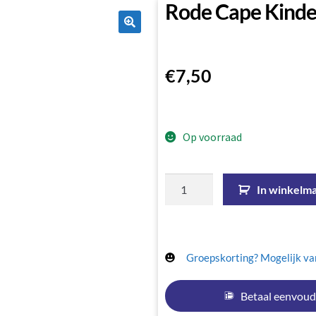
Rode Cape Kind
🔍
€
7,50
Op voorraad
In winkelm
Groepskorting? Mogelijk van
Betaal eenvoud