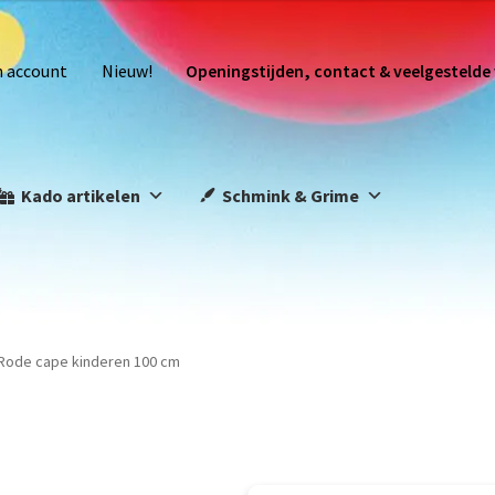
n account
Nieuw!
Openingstijden, contact & veelgestelde
Kado artikelen
Schmink & Grime
Rode cape kinderen 100 cm