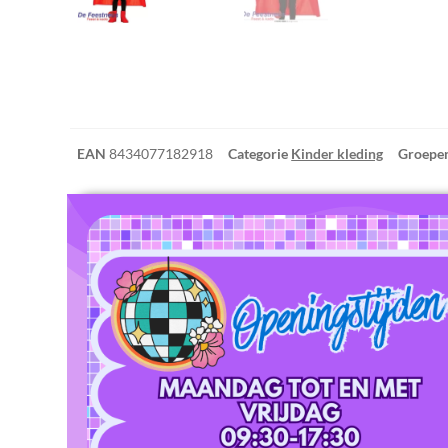
EAN
8434077182918
Categorie
Kinder kleding
Groepe