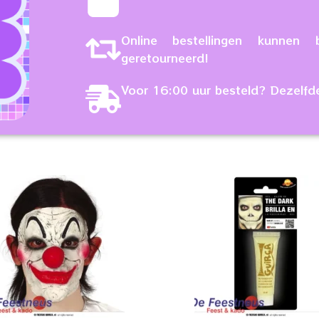
Online bestellingen kunne
geretourneerd!
Voor 16:00 uur besteld? Dezelfd