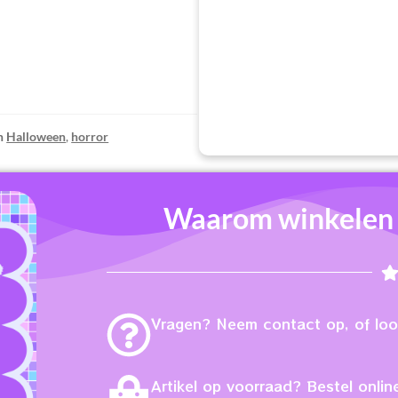
n
Halloween
,
horror
Waarom winkelen b
Vragen? Neem contact op, of loop
Artikel op voorraad? Bestel online