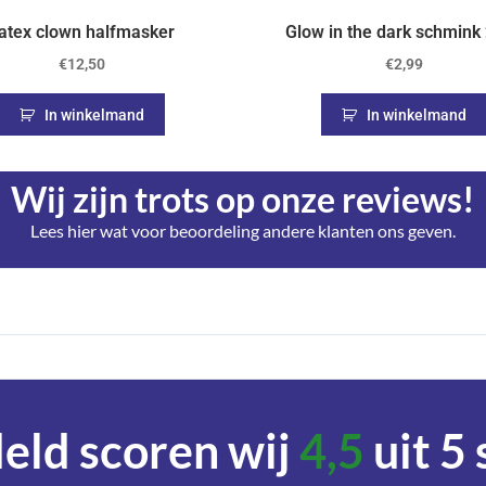
atex clown halfmasker
Glow in the dark schmink
€
12,50
€
2,99
In winkelmand
In winkelmand
Wij zijn trots op onze reviews!
Lees hier wat voor beoordeling andere klanten ons geven.
ld scoren wij
4,5
uit 5