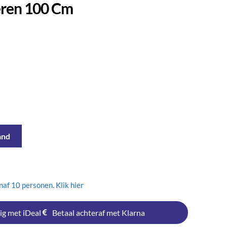
eren 100 Cm
and
af 10 personen. Klik hier
ig met iDeal
Betaal achteraf met Klarna