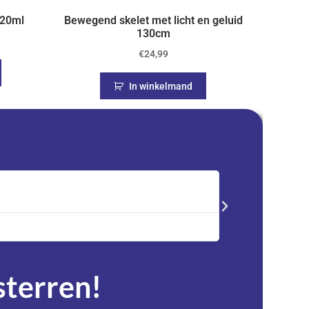
 20ml
Bewegend skelet met licht en geluid
130cm
€
24,99
In winkelmand
Saskia





Trustpilot
Advent kalender best
service en zeer tevre
 sterren!