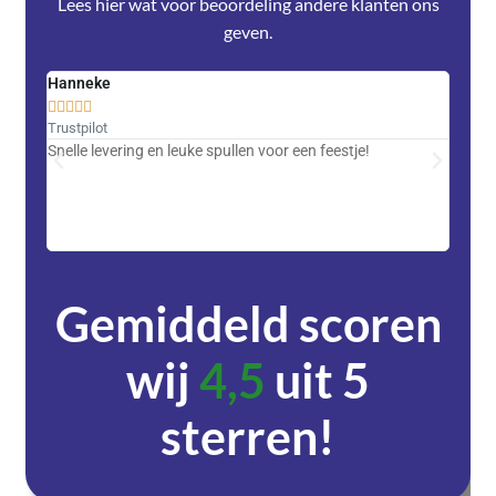
Lees hier wat voor beoordeling andere klanten ons
geven.
Hanneke
Saski










Trustpilot
Trustpi
Snelle levering en leuke spullen voor een feestje!
Advent
met DH
zeer v
servic
Gemiddeld scoren
wij
4,5
uit 5
sterren!