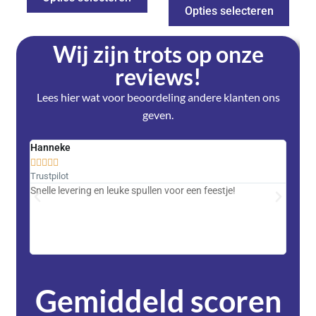
Opties selecteren
Wij zijn trots op onze
reviews!
Lees hier wat voor beoordeling andere klanten ons
geven.
Hanneke
Saski










Trustpilot
Trustpi
Snelle levering en leuke spullen voor een feestje!
Advent
met DH
zeer v
servic
Gemiddeld scoren