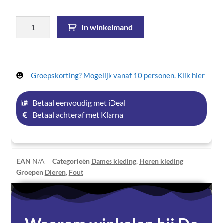
In winkelmand
Groepskorting? Mogelijk vanaf 10 personen. Klik hier
Betaal eenvoudig met iDeal
Betaal achteraf met Klarna
EAN
N/A
Categorieën
Dames kleding
,
Heren kleding
Groepen
Dieren
,
Fout