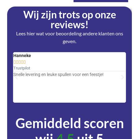
Wij zijn trots op onze
reviews!
Lees hier wat voor beoordeling andere klanten ons
geven.
Hanneke
Saski










Trustpilot
Trustpi
Snelle levering en leuke spullen voor een feestje!
Advent
met DH
zeer v
servic
Gemiddeld scoren
wij
4,5
uit 5