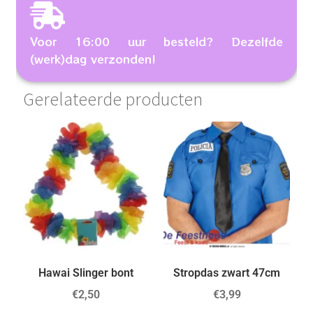
Voor 16:00 uur besteld? Dezelfde
(werk)dag verzonden!
Gerelateerde producten
Hawai Slinger bont
Stropdas zwart 47cm
€
2,50
€
3,99