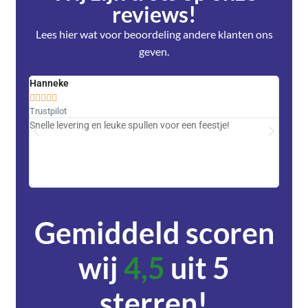
reviews!
Lees hier wat voor beoordeling andere klanten ons
geven.
Hanneke
Saski










Trustpilot
Trustpi
Snelle levering en leuke spullen voor een feestje!
Advent
met DH
zeer v
servic
Gemiddeld scoren
wij
4,5
uit 5
sterren!