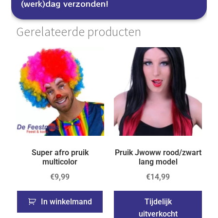
(werk)dag verzonden!
Gerelateerde producten
Super afro pruik
Pruik Jwoww rood/zwart
multicolor
lang model
€
9,99
€
14,99
In winkelmand
Tijdelijk
uitverkocht