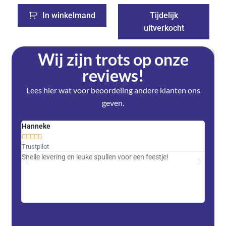
In winkelmand
Tijdelijk
uitverkocht
Wij zijn trots op onze
reviews!
Lees hier wat voor beoordeling andere klanten ons
geven.
Hanneke
Saski










Trustpilot
Trustpi
Snelle levering en leuke spullen voor een feestje!
Advent
met DH
zeer v
servic