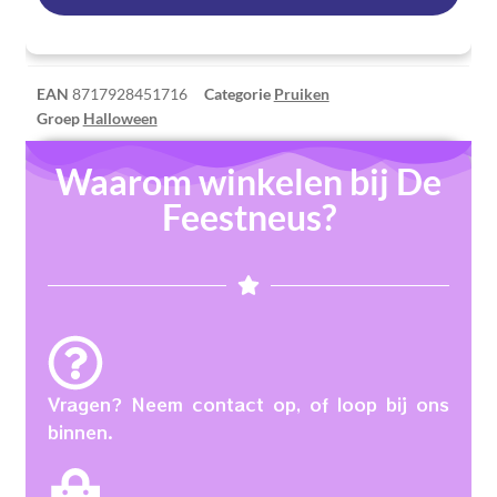
EAN
8717928451716
Categorie
Pruiken
Groep
Halloween
Waarom winkelen bij De
Feestneus?
Vragen? Neem contact op, of loop bij ons
binnen.