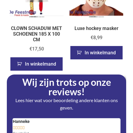
CLOWN SCHADUW MET
Luxe hockey masker
SCHOENEN 185 X 100
€
8,99
CM
€
17,50
In winkelmand
In winkelmand
Wij zijn trots op onze
reviews!
Lees hier wat voor beoordeling andere klanten ons
geven.
Hanneke
Saski









