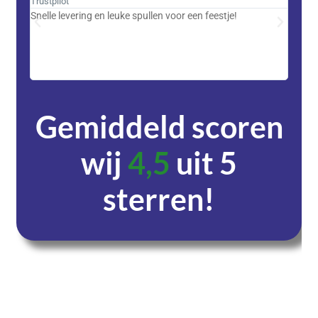
Trustpilot
Trustpi
Snelle levering en leuke spullen voor een feestje!
Advent
met DH
zeer v
servic
Gemiddeld scoren
wij
4,5
uit 5
sterren!
Dagen
Uren
Minuten
Seconden