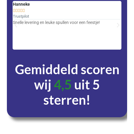
Hanneke
Saski










Trustpilot
Trustpi
Snelle levering en leuke spullen voor een feestje!
Advent
met DH
zeer v
servic
Gemiddeld scoren
wij
4,5
uit 5
sterren!
Dagen
Uren
Minuten
Seconden