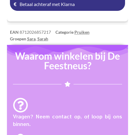
Betaal achteraf met Klarna
EAN
8712026857217
Categorie
Pruiken
Groepen
Sara
,
Sarah
Waarom winkelen bij De
Feestneus?
Vragen? Neem contact op, of loop bij ons
binnen.