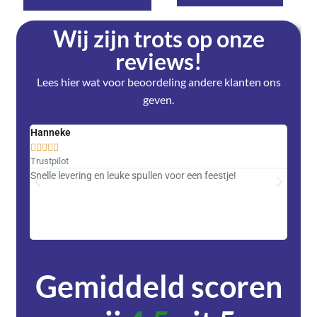
Wij zijn trots op onze
reviews!
Lees hier wat voor beoordeling andere klanten ons
geven.
Hanneke
Saski










Trustpilot
Trustpi
Snelle levering en leuke spullen voor een feestje!
Advent
met DH
zeer v
servic
Gemiddeld scoren