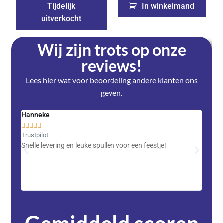
Tijdelijk
In winkelmand
uitverkocht
Wij zijn trots op onze
reviews!
Lees hier wat voor beoordeling andere klanten ons
geven.
Hanneke
Saski










Trustpilot
Trustpi
Snelle levering en leuke spullen voor een feestje!
Advent
met DH
zeer v
servic