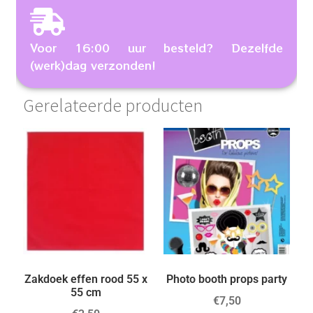
Voor 16:00 uur besteld? Dezelfde
(werk)dag verzonden!
Gerelateerde producten
Zakdoek effen rood 55 x
Photo booth props party
55 cm
€
7,50