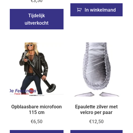
€
3,50
In winkelmand
Tijdelijk
uitverkocht
Opblaasbare microfoon
Epaulette zilver met
115 cm
velcro per paar
€
6,50
€
12,50