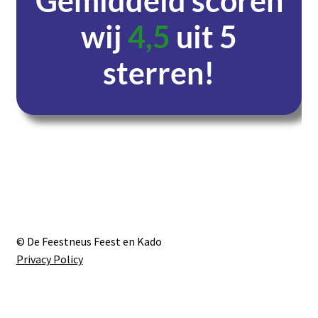
Gemiddeld scoren
wij
4,5
uit 5
sterren!
Dagen
Uren
Minuten
Seconden
© De Feestneus Feest en Kado
Privacy Policy