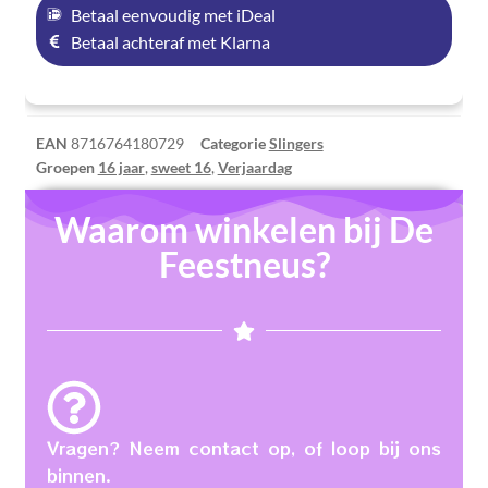
Betaal eenvoudig met iDeal
Betaal achteraf met Klarna
EAN
8716764180729
Categorie
Slingers
Groepen
16 jaar
,
sweet 16
,
Verjaardag
Waarom winkelen bij De
Feestneus?
Vragen? Neem contact op, of loop bij ons
binnen.