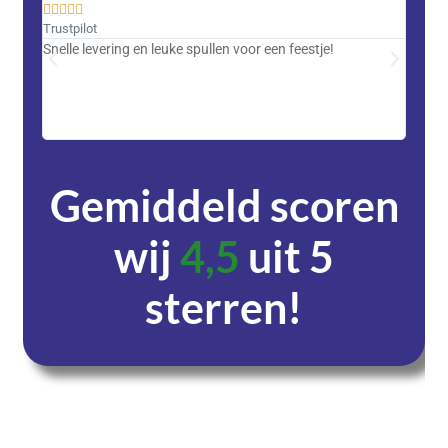










Trustpilot
Trustpi
Snelle levering en leuke spullen voor een feestje!
Advent
met DH
zeer v
servic
Gemiddeld scoren
wij
4,5
uit 5
sterren!
Dagen
Uren
Minuten
Seconden