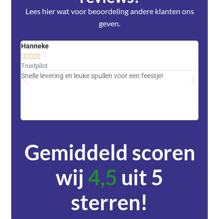
Lees hier wat voor beoordeling andere klanten ons
geven.
Hanneke
Saski










Trustpilot
Trustpi
Snelle levering en leuke spullen voor een feestje!
Advent
met DH
zeer v
servic
Gemiddeld scoren
wij
4,5
uit 5
sterren!