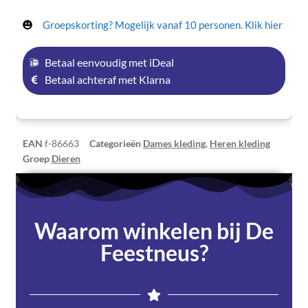
Groepskorting? Mogelijk vanaf 10 personen. Klik hier
Betaal eenvoudig met iDeal
Betaal achteraf met Klarna
EAN
f-86663
Categorieën
Dames kleding
,
Heren kleding
Groep
Dieren
Waarom winkelen bij De
Feestneus?