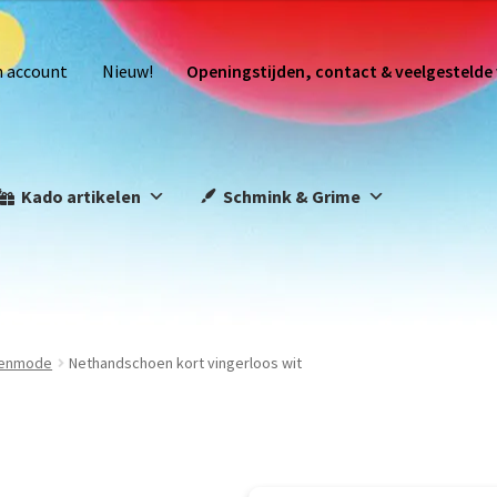
n account
Nieuw!
Openingstijden, contact & veelgestelde
Kado artikelen
Schmink & Grime
eenmode
Nethandschoen kort vingerloos wit