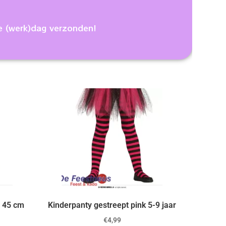
e (werk)dag verzonden!
 45 cm
Kinderpanty gestreept pink 5-9 jaar
€
4,99