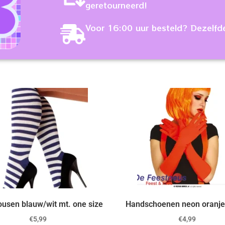
geretourneerd!
Voor 16:00 uur besteld? Dezelfd
usen blauw/wit mt. one size
Handschoenen neon oranje
€
5,99
€
4,99