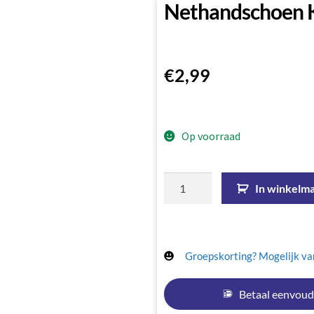
Nethandschoen K
€
2,99
Op voorraad
In winkelm
Groepskorting? Mogelijk van
Betaal eenvoud