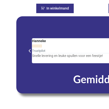
In winkelmand
Hanneke





Trustpilot
Snelle levering en leuke spullen voor een feestje!
Gemidde
Dagen