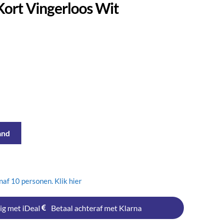
ort Vingerloos Wit
and
af 10 personen. Klik hier
ig met iDeal
Betaal achteraf met Klarna