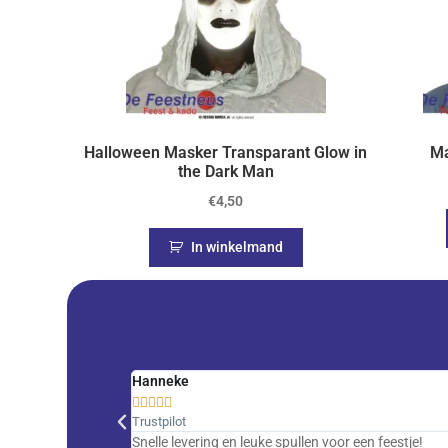
Halloween Masker Transparant Glow in
Ma
the Dark Man
€
4,50
In winkelmand
Hanneke





Trustpilot
Snelle levering en leuke spullen voor een feestje!