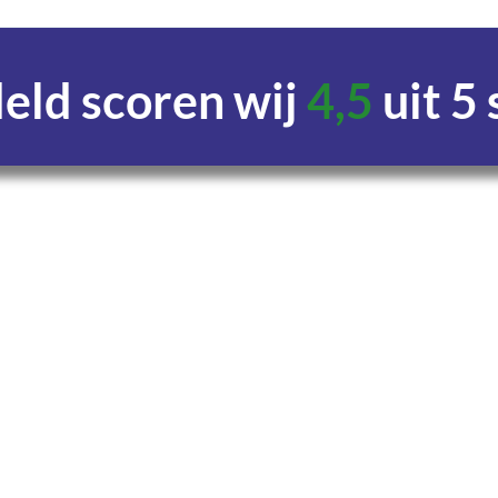
ld scoren wij
4,5
uit 5
Uren
Minuten