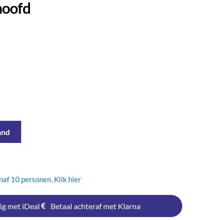
hoofd
and
af 10 personen. Klik hier
ig met iDeal
Betaal achteraf met Klarna