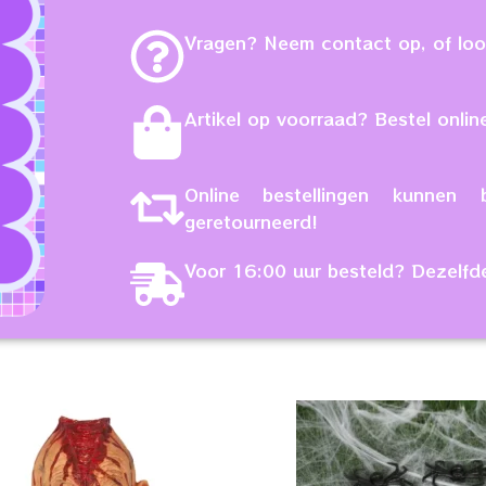
Vragen? Neem contact op, of loop
Artikel op voorraad? Bestel online
Online bestellingen kunne
geretourneerd!
Voor 16:00 uur besteld? Dezelfd