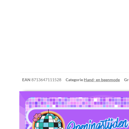
EAN
8713647111528
Categorie
Hand- en beenmode
Gr