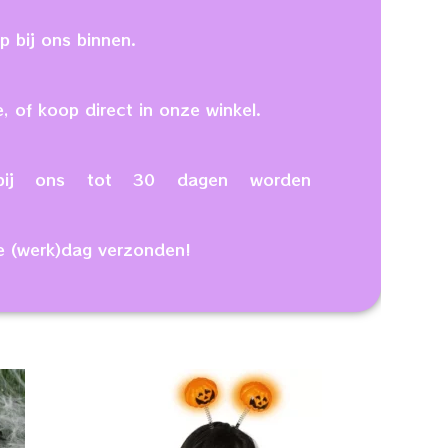
 bij ons binnen.
, of koop direct in onze winkel.
n bij ons tot 30 dagen worden
e (werk)dag verzonden!