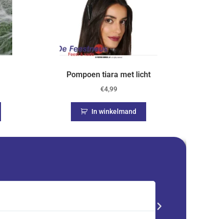
Pompoen tiara met licht
€
4,99
In winkelmand
Saskia





Trustpilot
Advent kalender best