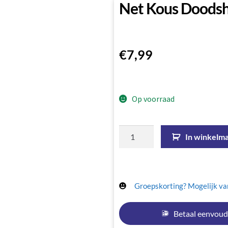
Net Kous Doods
€
7,99
Op voorraad
In winkelm
Groepskorting? Mogelijk van
Betaal eenvoud