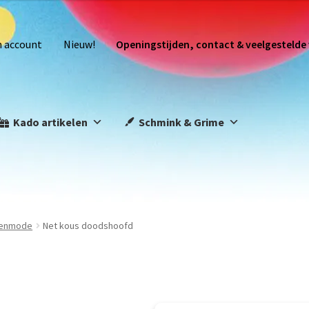
n account
Nieuw!
Openingstijden, contact & veelgestelde
Kado artikelen
Schmink & Grime
eenmode
Net kous doodshoofd