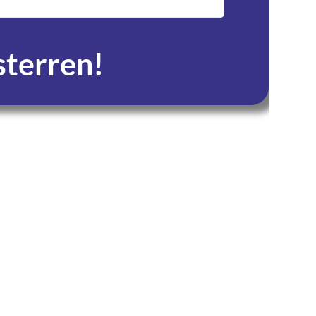
service en zeer tevre
 sterren!
Seconden