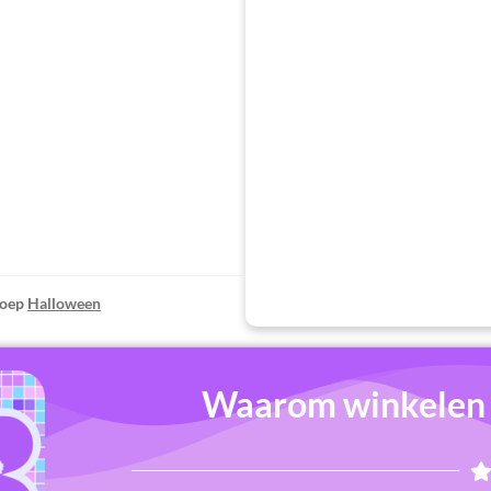
oep
Halloween
Waarom winkelen b