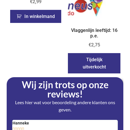
€
2,99
In winkelmand
Vlaggenlijn leeftijd: 16
p.e.
€
2,75
Tijdelijk
uitverkocht
Wij zijn trots op onze
reviews!
Lees hier wat voor beoordeling andere klanten ons
geven.
Hanneke
Saski









