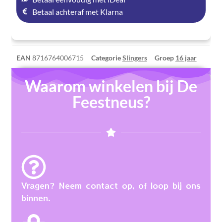
Betaal achteraf met Klarna
EAN
8716764006715
Categorie
Slingers
Groep
16 jaar
Waarom winkelen bij De
Feestneus?
Vragen? Neem contact op, of loop bij ons
binnen.