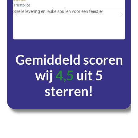
Trustpilot
Trustpi
Snelle levering en leuke spullen voor een feestje!
Advent
met DH
zeer v
servic
Gemiddeld scoren
wij
4,5
uit 5
sterren!
Dagen
Uren
Minuten
Seconden