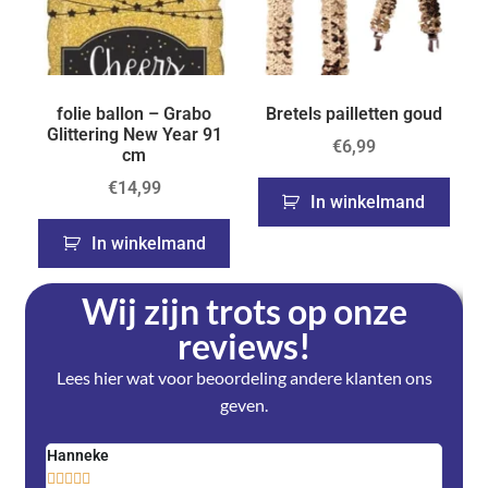
folie ballon – Grabo
Bretels pailletten goud
Glittering New Year 91
€
6,99
cm
€
14,99
In winkelmand
In winkelmand
Wij zijn trots op onze
reviews!
Lees hier wat voor beoordeling andere klanten ons
geven.
Hanneke
Saski









