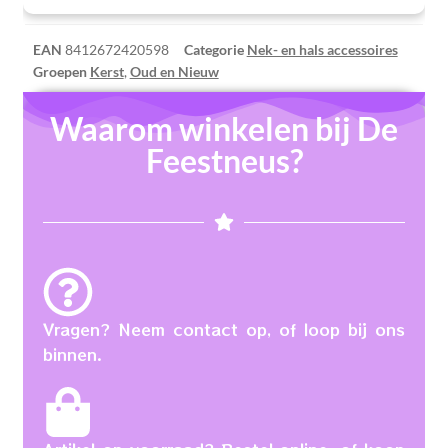
EAN
8412672420598
Categorie
Nek- en hals accessoires
Groepen
Kerst
,
Oud en Nieuw
Waarom winkelen bij De
Feestneus?
Vragen? Neem contact op, of loop bij ons
binnen.