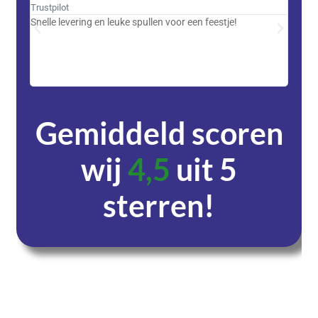
Trustpilot
Trustpi
Snelle levering en leuke spullen voor een feestje!
Advent
met DH
zeer v
servic
Gemiddeld scoren
wij
4,5
uit 5
sterren!
Dagen
Uren
Minuten
Seconden