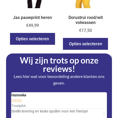
Jas pauwprint heren
Dorustrui rood/wit
volwassen
€
49,99
€
17,50
Opties selecteren
Opties selecteren
Wij zijn trots op onze
reviews!
Lees hier wat voor beoordeling andere klanten ons
geven.
Hanneke
Saski










Trustpilot
Trustpi
Snelle levering en leuke spullen voor een feestje!
Advent
met DH