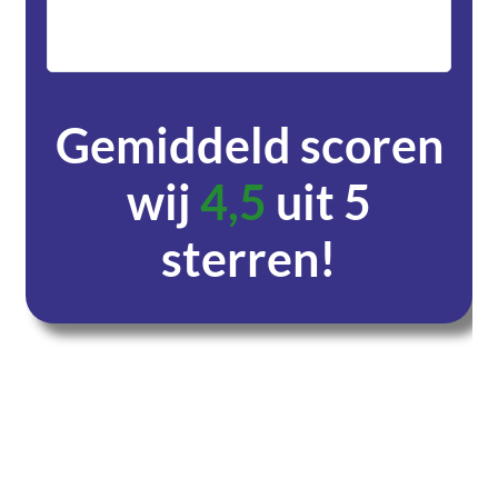
zeer v
servic
Gemiddeld scoren
wij
4,5
uit 5
sterren!
Dagen
Uren
Minuten
Seconden