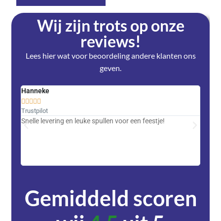
Wij zijn trots op onze
reviews!
Lees hier wat voor beoordeling andere klanten ons
geven.
Hanneke
Saski










Trustpilot
Trustpi
Snelle levering en leuke spullen voor een feestje!
Advent
met DH
zeer v
servic
Gemiddeld scoren