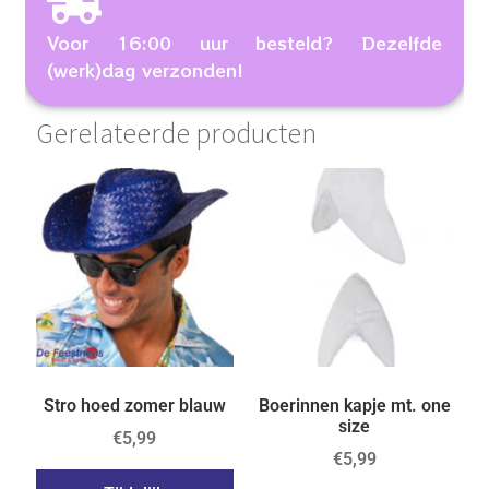
Voor 16:00 uur besteld? Dezelfde
(werk)dag verzonden!
Gerelateerde producten
Stro hoed zomer blauw
Boerinnen kapje mt. one
size
€
5,99
€
5,99