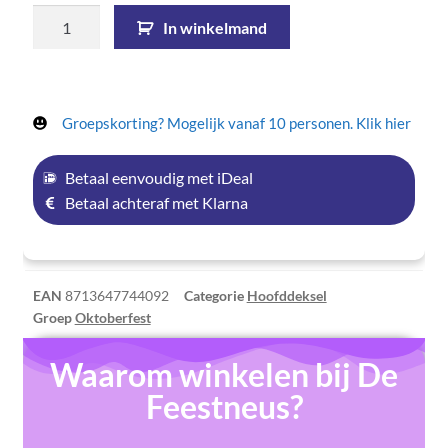
In winkelmand
Groepskorting? Mogelijk vanaf 10 personen. Klik hier
Betaal eenvoudig met iDeal
Betaal achteraf met Klarna
EAN
8713647744092
Categorie
Hoofddeksel
Groep
Oktoberfest
Waarom winkelen bij De
Feestneus?