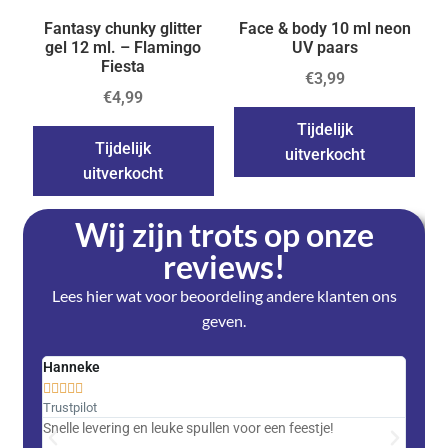
Fantasy chunky glitter
Face & body 10 ml neon
gel 12 ml. – Flamingo
UV paars
Fiesta
€
3,99
€
4,99
Tijdelijk
Tijdelijk
uitverkocht
uitverkocht
Wij zijn trots op onze
reviews!
Lees hier wat voor beoordeling andere klanten ons
geven.
Hanneke
Saski










Trustpilot
Trustpi
Snelle levering en leuke spullen voor een feestje!
Advent