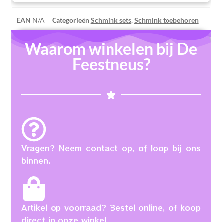
EAN
N/A
Categorieën
Schmink sets
,
Schmink toebehoren
Waarom winkelen bij De
Feestneus?
Vragen? Neem contact op, of loop bij ons
binnen.
Artikel op voorraad? Bestel online, of koop
direct in onze winkel.