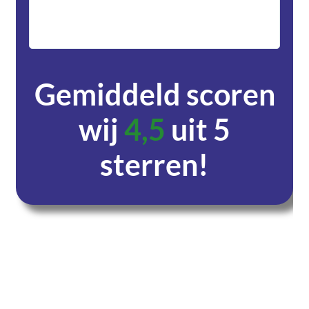
met DH
zeer v
servic
Gemiddeld scoren
wij
4,5
uit 5
sterren!
Dagen
Uren
Minuten
Seconden