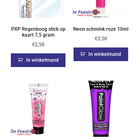
PXP Regenboog stick op
Neon schmink roze 10ml
kaart 7,5 gram
€
3,50
€
2,50
In winkelmand
In winkelmand