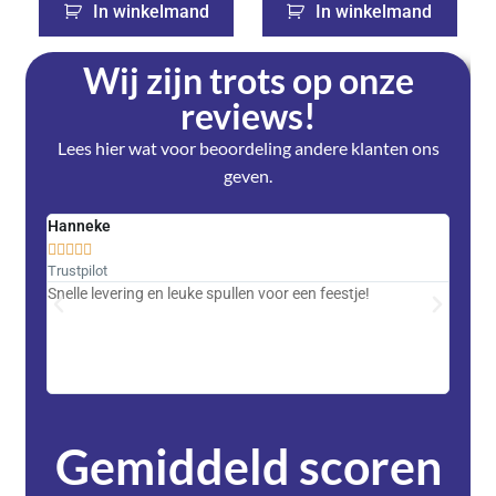
In winkelmand
In winkelmand
Wij zijn trots op onze
reviews!
Lees hier wat voor beoordeling andere klanten ons
geven.
Hanneke
Saski










Trustpilot
Trustpi
Snelle levering en leuke spullen voor een feestje!
Advent
met DH
zeer v
servic
Gemiddeld scoren