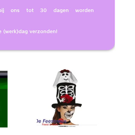
n bij ons tot 30 dagen worden
e (werk)dag verzonden!