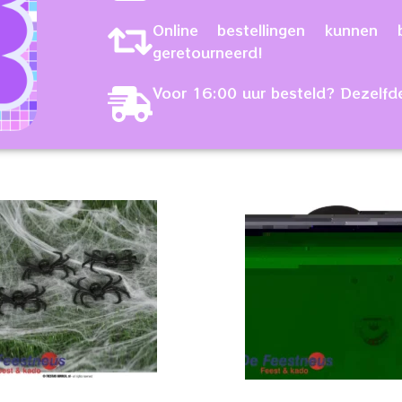
Online bestellingen kunne
geretourneerd!
Voor 16:00 uur besteld? Dezelfd