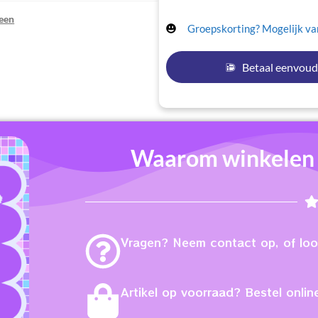
een
Groepskorting? Mogelijk van
Betaal eenvoud
Waarom winkelen b
Vragen? Neem contact op, of loop
Artikel op voorraad? Bestel online