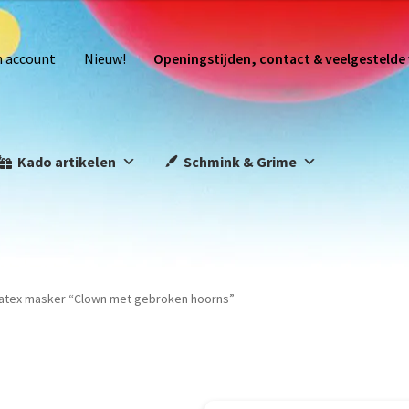
n account
Nieuw!
Openingstijden, contact & veelgestelde
Kado artikelen
Schmink & Grime
atex masker “Clown met gebroken hoorns”