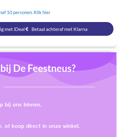
af 10 personen. Klik hier
ig met iDeal
Betaal achteraf met Klarna
ij De Feestneus?
 bij ons binnen.
, of koop direct in onze winkel.