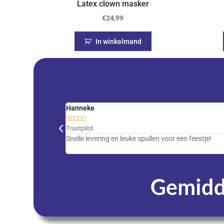
Latex clown masker
€
24,99
In winkelmand
Hanneke





Trustpilot
Snelle levering en leuke spullen voor een feestje!
Gemidde