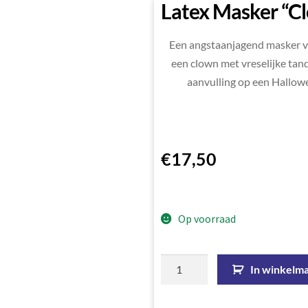
Latex Masker “C
Een angstaanjagend masker va
een clown met vreselijke tan
aanvulling op een Hallow
€
17,50
Op voorraad
In winkelm