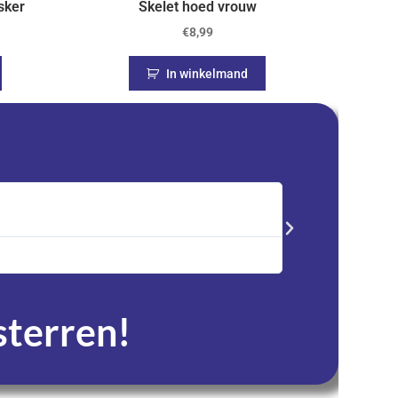
sker
Skelet hoed vrouw
€
8,99
In winkelmand
Saskia





Trustpilot
Advent kalender best
service en zeer tevre
 sterren!