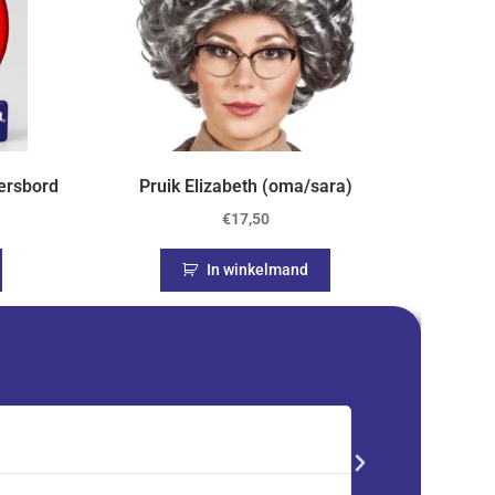
ersbord
Pruik Elizabeth (oma/sara)
€
17,50
In winkelmand
Saskia





Trustpilot
Advent kalender best