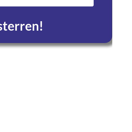
service en zeer tevre
 sterren!
Seconden