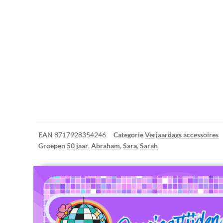
EAN
8717928354246
Categorie
Verjaardags accessoires
Groepen
50 jaar
,
Abraham
,
Sara
,
Sarah