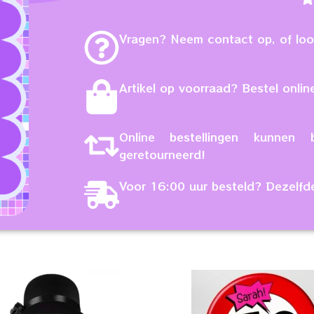
Vragen? Neem contact op, of loop
Artikel op voorraad? Bestel online
Online bestellingen kunne
geretourneerd!
Voor 16:00 uur besteld? Dezelfd