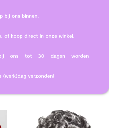
 bij ons binnen.
, of koop direct in onze winkel.
n bij ons tot 30 dagen worden
e (werk)dag verzonden!