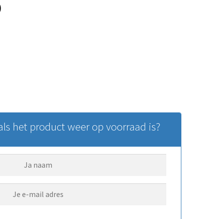
0
ls het product weer op voorraad is?