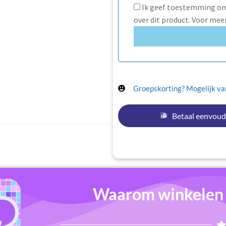
Ik geef toestemming om 
over dit product. Voor mee
Groepskorting? Mogelijk van
Betaal eenvoud
Waarom winkelen b