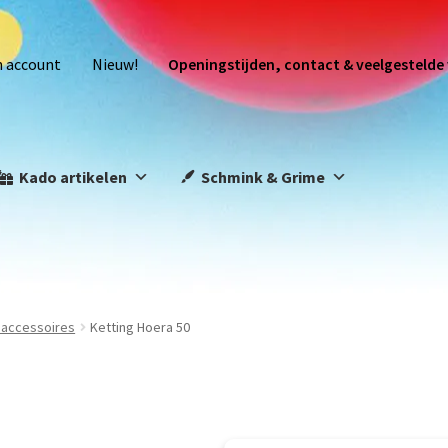
n account
Nieuw!
Openingstijden, contact & veelgestelde
Kado artikelen
Schmink & Grime
 accessoires
Ketting Hoera 50