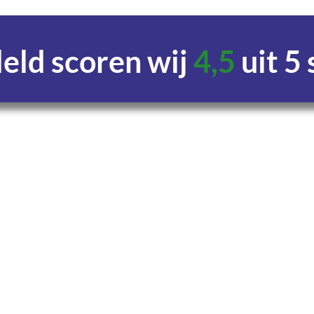
ld scoren wij
4,5
uit 5
Uren
Minuten