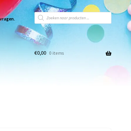
 vragen.
€
0,00
0 items