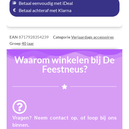
Betaal eenvoudig met iDeal
Betaal achteraf met Klarna
EAN
8717928354239
Categorie
Verjaardags accessoires
Groep
40 jaar
Waarom winkelen bij De
Feestneus?
Vragen? Neem contact op, of loop bij ons
binnen.