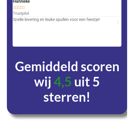
Hanneke
Saski










Trustpilot
Trustpi
Snelle levering en leuke spullen voor een feestje!
Advent
met DH
zeer v
servic
Gemiddeld scoren
wij
4,5
uit 5
sterren!
Dagen
Uren
Minuten
Seconden