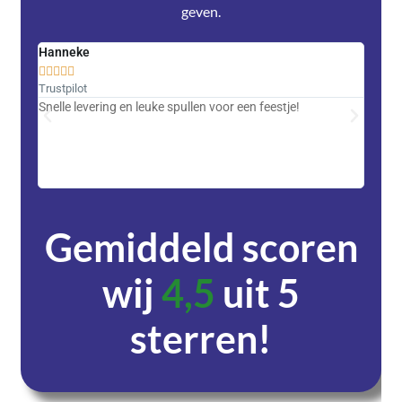
geven.
Hanneke
Saski










Trustpilot
Trustpi
Snelle levering en leuke spullen voor een feestje!
Advent
met DH
zeer v
servic
Gemiddeld scoren
wij
4,5
uit 5
sterren!