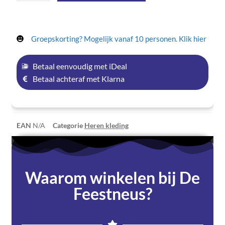
Groepskorting? Mogelijk vanaf 10 personen. Klik hier
Betaal eenvoudig met iDeal
Betaal achteraf met Klarna
EAN
N/A
Categorie
Heren kleding
Waarom winkelen bij De
Feestneus?