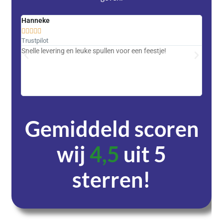
Hanneke
Saski










Trustpilot
Trustpi
Snelle levering en leuke spullen voor een feestje!
Advent
met DH
zeer v
servic
Gemiddeld scoren
wij
4,5
uit 5
sterren!