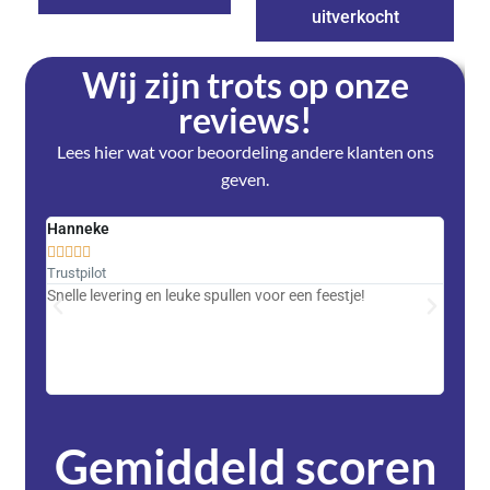
uitverkocht
Wij zijn trots op onze
reviews!
Lees hier wat voor beoordeling andere klanten ons
geven.
Hanneke
Saski










Trustpilot
Trustpi
Snelle levering en leuke spullen voor een feestje!
Advent
met DH
zeer v
servic
Gemiddeld scoren