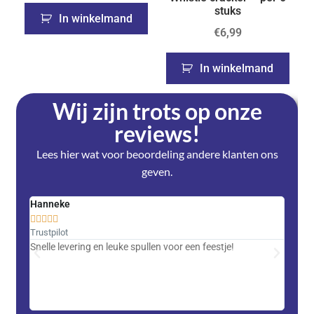
stuks
In winkelmand
€
6,99
In winkelmand
Wij zijn trots op onze
reviews!
Lees hier wat voor beoordeling andere klanten ons
geven.
Hanneke
Saski










Trustpilot
Trustpi
Snelle levering en leuke spullen voor een feestje!
Advent
met DH
zeer v
servic