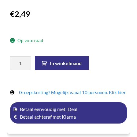
€
2,49
Op voorraad
In winkelmand
Groepskorting? Mogelijk vanaf 10 personen. Klik hier
Betaal eenvoudig met iDeal
Betaal achteraf met Klarna