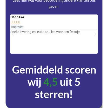
Lees hier wat voor beoordeling andere klanten ons
geven.
Hanneke
Saski










Trustpilot
Trustpi
Snelle levering en leuke spullen voor een feestje!
Advent
met DH
zeer v
servic
Gemiddeld scoren
wij
4,5
uit 5
sterren!