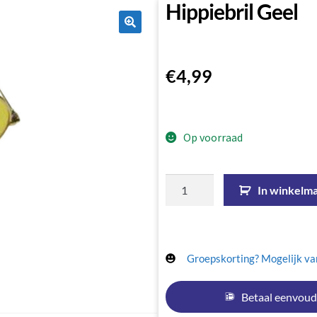
Hippiebril Geel
🔍
€
4,99
Op voorraad
In winkelm
Groepskorting? Mogelijk van
Betaal eenvoud