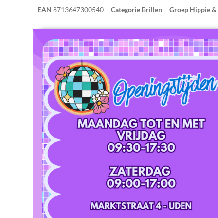
EAN
8713647300540
Categorie
Brillen
Groep
Hippie &