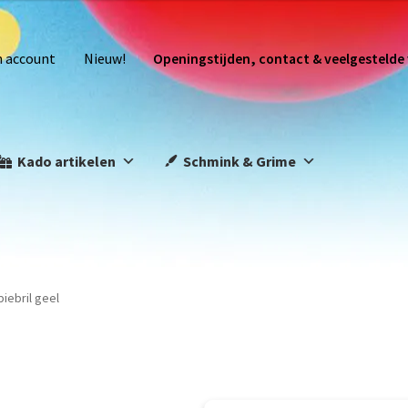
n account
Nieuw!
Openingstijden, contact & veelgestelde
Kado artikelen
Schmink & Grime
piebril geel