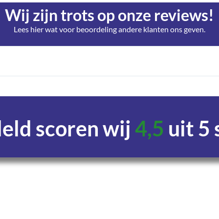
Wij zijn trots op onze reviews!
Lees hier wat voor beoordeling andere klanten ons geven.
ld scoren wij
4,5
uit 5
Uren
Minuten