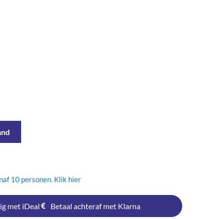
and
af 10 personen. Klik hier
ig met iDeal
Betaal achteraf met Klarna