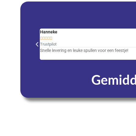
Hanneke





Trustpilot
Snelle levering en leuke spullen voor een feestje!
Gemidde
Dagen