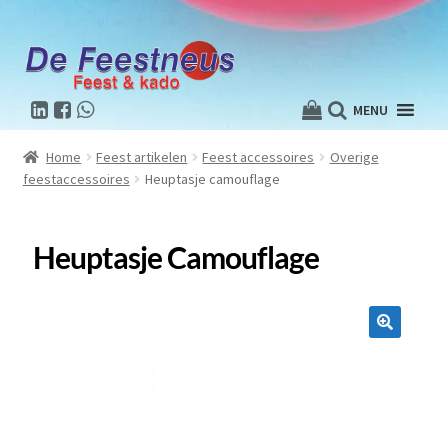
MENU
Home
Feest artikelen
Feest accessoires
Overige
feestaccessoires
Heuptasje camouflage
Heuptasje Camouflage
🔍