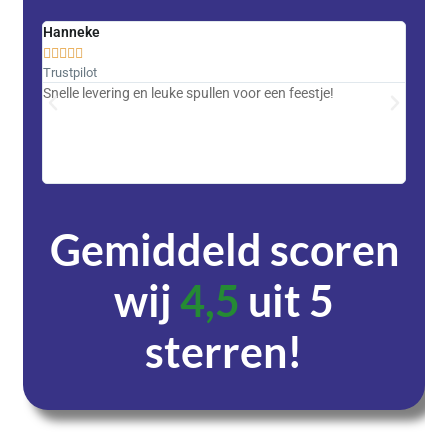
Hanneke
Saski










Trustpilot
Trustpi
Snelle levering en leuke spullen voor een feestje!
Advent
met DH
zeer v
servic
Gemiddeld scoren
wij
4,5
uit 5
sterren!