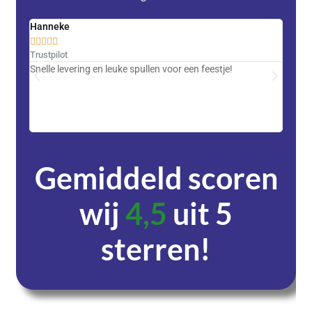
Hanneke
Saski










Trustpilot
Trustpi
Snelle levering en leuke spullen voor een feestje!
Advent
met DH
zeer v
servic
Gemiddeld scoren
wij
4,5
uit 5
sterren!