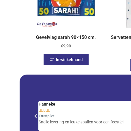
Gevelvlag sarah 90×150 cm.
Servetten
€
9,99
In winkelmand
Hanneke





Trustpilot
Snelle levering en leuke spullen voor een feestje!