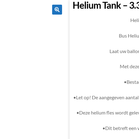
Helium Tank – 3.
🔍
Hel
Bus Heliu
Laat uw ballo
Met deze 
•Bestaa
•Let op! De aangegeven aantal b
•Deze helium fles wordt gelev
•Dit betreft een 