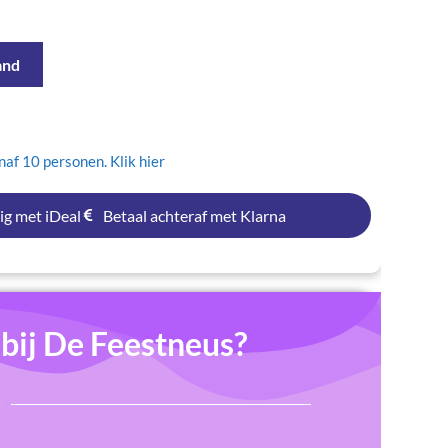
and
af 10 personen. Klik hier
ig met iDeal
Betaal achteraf met Klarna
ij De Feestneus?