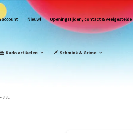
n account
Nieuw!
Openingstijden, contact & veelgestelde
Kado artikelen
Schmink & Grime
– 3.3L