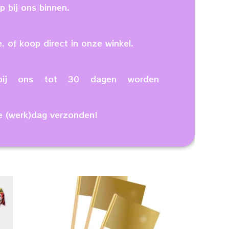
 bij ons binnen.
, of koop direct in onze winkel.
n bij ons tot 30 dagen worden
e (werk)dag verzonden!