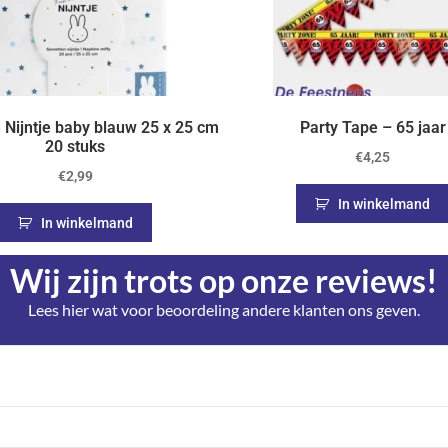
 Nijntje baby blauw 25 x 25 cm
Party Tape – 65 jaar
20 stuks
€
4,25
€
2,99
In winkelmand
In winkelmand
Wij zijn trots op onze reviews!
Lees hier wat voor beoordeling andere klanten ons geven.