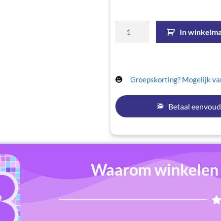
In winkelm
Groepskorting? Mogelijk van
Betaal eenvoud
Waarom winkelen b