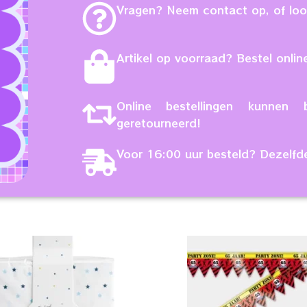
Vragen? Neem contact op, of loop
Artikel op voorraad? Bestel online
Online bestellingen kunne
geretourneerd!
Voor 16:00 uur besteld? Dezelfd