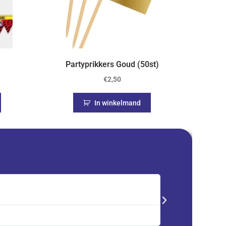
Partyprikkers Goud (50st)
€
2,50
In winkelmand
Saskia





Trustpilot
Advent kalender best
service en zeer tevre