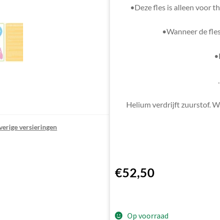
•Deze fles is alleen voor t
•Wanneer de fles l
•
Helium verdrijft zuurstof. W
verige versieringen
€
52,50
Op voorraad