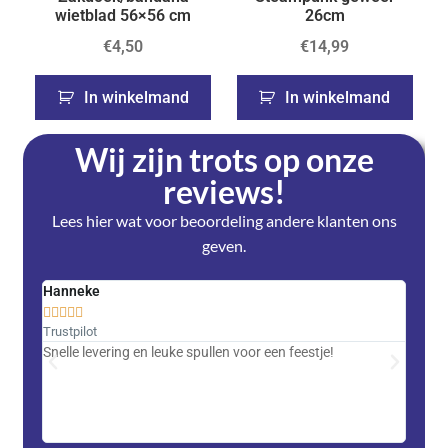
wietblad 56×56 cm
26cm
€
4,50
€
14,99
In winkelmand
In winkelmand
Wij zijn trots op onze
reviews!
Lees hier wat voor beoordeling andere klanten ons
geven.
Hanneke
Saski










Trustpilot
Trustpi
Snelle levering en leuke spullen voor een feestje!
Advent
met DH
zeer v
servic