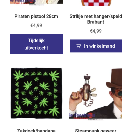
Piraten pistool 28cm
Strikje met hanger/speld
Brabant
€
4,99
€
4,99
Tijdelijk
In winkelmand
uitverkocht
Zakdoek/bandana
Steampunk geweer